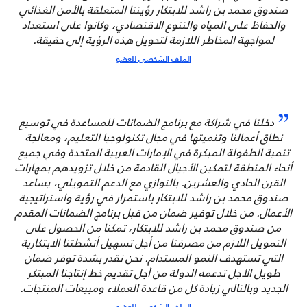
صندوق محمد بن راشد للابتكار رؤيتنا المتعلقة بالأمن الغذائي
والحفاظ على المياه والتنوع الاقتصادي، وكانوا على استعداد
لمواجهة المخاطر اللازمة لتحويل هذه الرؤية إلى حقيقة.
الملف الشخصي للعضو
دخلنا في شراكة مع
برنامج الضمانات
للمساعدة في توسيع
نطاق أعمالنا وتنميتها في مجال تكنولوجيا التعليم، ومعالجة
تنمية الطفولة المبكرة في الإمارات العربية المتحدة وفي جميع
أنحاء المنطقة لتمكين الأجيال القادمة من خلال تزويدهم بمهارات
القرن الحادي والعشرين. بالتوازي مع الدعم التمويلي، يساعد
صندوق محمد بن راشد للابتكار
باستمرار في رؤية واستراتيجية
الأعمال. من خلال توفير ضمان من قبل
برنامج الضمانات المقدم
من صندوق محمد بن راشد للابتكار
، تمكنا من الحصول على
التمويل اللازم من مصرفنا من أجل تسهيل أنشطتنا الابتكارية
التي تستهدف النمو المستدام. نحن نقدر بشدة توفر ضمان
طويل الأجل تدعمه الدولة من أجل تقديم خط إنتاجنا المبتكر
الجديد وبالتالي زيادة كل من قاعدة العملاء ومبيعات المنتجات.
الملف الشخصي للعضو