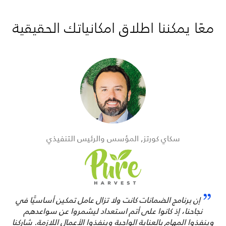
معًا يمكننا اطلاق امكانياتك الحقيقية
سكاي كورتز, المؤسس والرئيس التنفيذي
إن برنامج الضمانات كانت ولا تزال عامل تمكين أساسيًّا في
نجاحنا، إذ كانوا على أتم استعداد ليشمروا عن سواعدهم
وينفذوا المهام بالعناية الواجبة وينفذوا الأعمال اللازمة. شاركنا